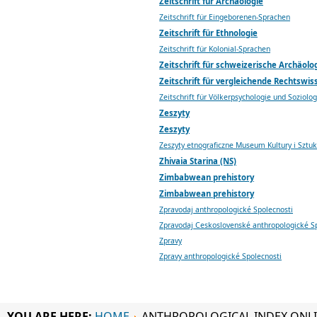
Zeitschrift für Archäologie
Zeitschrift für Eingeborenen-Sprachen
Zeitschrift für Ethnologie
Zeitschrift für Kolonial-Sprachen
Zeitschrift für schweizerische Archäol
Zeitschrift für vergleichende Rechtswis
Zeitschrift für Völkerpsychologie und Soziolog
Zeszyty
Zeszyty
Zeszyty etnograficzne Museum Kultury i Sztu
Zhivaia Starina (NS)
Zimbabwean prehistory
Zimbabwean prehistory
Zpravodaj anthropologické Spolecnosti
Zpravodaj Ceskoslovenské anthropologické S
Zpravy
Zpravy anthropologické Spolecnosti
YOU ARE HERE:
HOME
ANTHROPOLOGICAL INDEX ONL