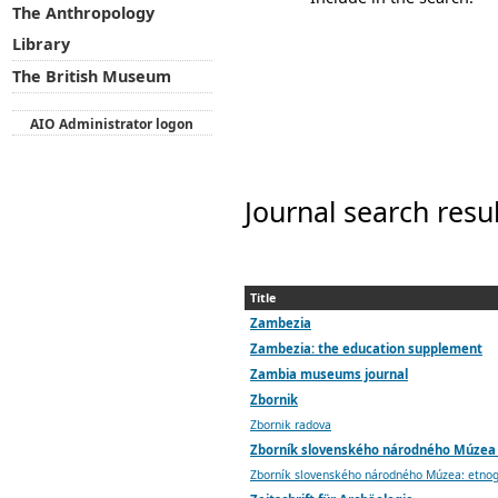
The Anthropology
Library
The British Museum
AIO Administrator logon
Journal search resu
Title
Zambezia
Zambezia: the education supplement
Zambia museums journal
Zbornik
Zbornik radova
Zborník slovenského národného Múzea 
Zborník slovenského národného Múzea: etnog