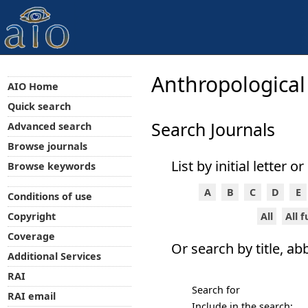
Anthropological
AIO Home
Quick search
Search Journals
Advanced search
Browse journals
List by initial letter o
Browse keywords
A
B
C
D
E
Conditions of use
All
All 
Copyright
Coverage
Or search by title, ab
Additional Services
RAI
Search for
RAI email
Include in the search: