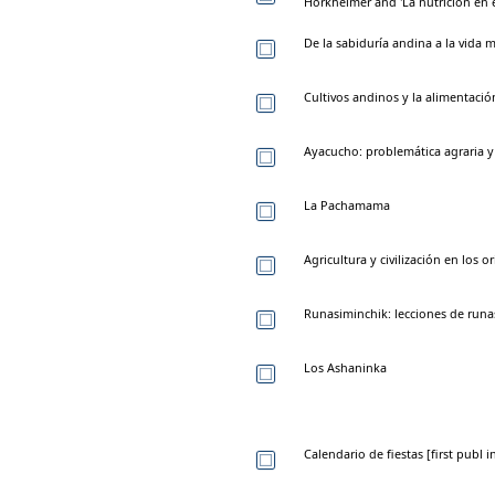
Horkheimer and 'La nutrición en 
De la sabiduría andina a la vida
Cultivos andinos y la alimentación
Ayacucho: problemática agraria y 
La Pachamama
Agricultura y civilización en los o
Runasiminchik: lecciones de run
Los Ashaninka
Calendario de fiestas [first publ