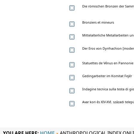
Die römischen Bronzen der Samm
Bronziers et mineurs
Mittelalterliche Metallarbeiten un
Der Eros von Dyrrhachion [moder
Statuettes de Vénus en Pannonie
Gedingarbeiter im Komitat Fejér
Indagine tecnica sulla testa di 
Avar kori és XIV-XVI. századi tel
YOU ARE HERE:
HOME
ANTHROPOLOGICAL INDEX ONL