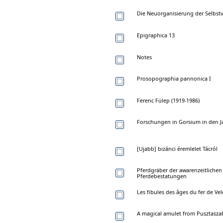
Die Neuorganisierung der Selbst
Epigraphica 13
Notes
Prosopographia pannonica I
Ferenc Fülep (1919-1986)
Forschungen in Gorsium in den J
[Ujabb] bizánci éremlelet Tácról
Pferdgräber der awarenzeitlichen
Pferdebestatungen
Les fibules des âges du fer de Ve
A magical amulet from Pusztasza