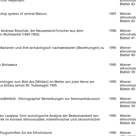
 Thor Heyerdahl
ethnohist
Blätter 42 
nship system of central Mexico
1997
Wiener
ethnohist
Blätter 42 
 Andreas Reischek, der Neuseeland-Forscher aus dem
1996
Wiener
n Mühlviertel (1845-1902)
ethnohist
Blätter 41 
r Marianen und ihre archäologisch nachweisbaren [Beziehungen] zu
1995
Wiener
ethnohist
Blätter 40 
n Botswana
1995
Wiener
ethnohist
Blätter 39 
hnologen zum Bild des [Wilden] im Werke von Jules Verne am
1995
Wiener
 aus Anlass seines 90. Todestages 1995
ethnohist
Blätter 40 
ühesWeltbilt - Ethnographie' Bemerkungen zur Seminardiskussion
1995
Wiener
ethnohist
Blätter 39 
en Lavalava. Eine soziologische Analyse der Bedeutsamkeit von
1995
Wiener
rek im Kontext ethnosozialer, interethnischer und ökonomischer
ethnohist
Blätter 40 
lugschriften für die Ethohistorie
1995
Wiener