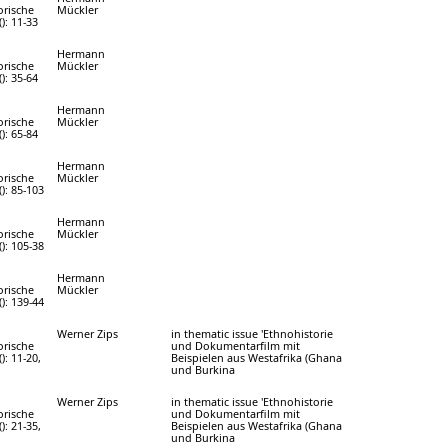
orische
Mückler
(): 11-33
Hermann
orische
Mückler
(): 35-64
Hermann
orische
Mückler
(): 65-84
Hermann
orische
Mückler
(): 85-103
Hermann
orische
Mückler
(): 105-38
Hermann
orische
Mückler
(): 139-44
Werner Zips
in thematic issue 'Ethnohistorie
orische
und Dokumentarfilm mit
(): 11-20,
Beispielen aus Westafrika (Ghana
und Burkina
Werner Zips
in thematic issue 'Ethnohistorie
orische
und Dokumentarfilm mit
(): 21-35,
Beispielen aus Westafrika (Ghana
und Burkina