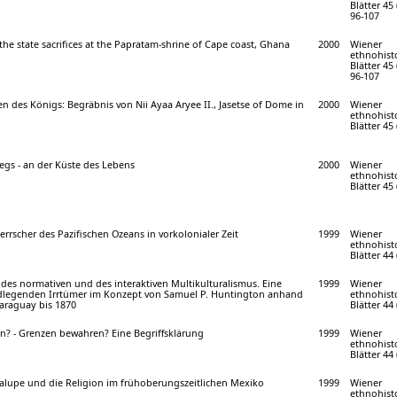
Blätter 45 (
96-107
the state sacrifices at the Papratam-shrine of Cape coast, Ghana
2000
Wiener
ethnohist
Blätter 45 (
96-107
 des Königs: Begräbnis von Nii Ayaa Aryee II., Jasetse of Dome in
2000
Wiener
ethnohist
Blätter 45 
gs - an der Küste des Lebens
2000
Wiener
ethnohist
Blätter 45 
rrscher des Pazifischen Ozeans in vorkolonialer Zeit
1999
Wiener
ethnohist
Blätter 44 
des normativen und des interaktiven Multikulturalismus. Eine
1999
Wiener
dlegenden Irrtümer im Konzept von Samuel P. Huntington anhand
ethnohist
Paraguay bis 1870
Blätter 44 
? - Grenzen bewahren? Eine Begriffsklärung
1999
Wiener
ethnohist
Blätter 44 
alupe und die Religion im frühoberungszeitlichen Mexiko
1999
Wiener
ethnohist