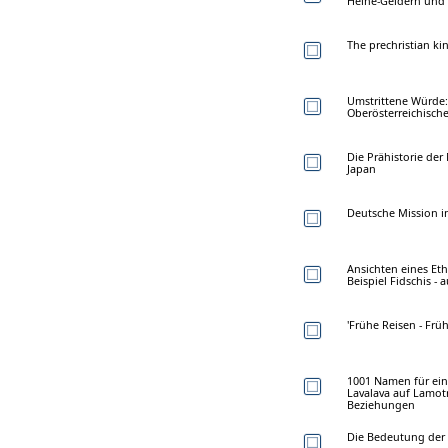
Heine-Geldern und
The prechristian ki
Umstrittene Würde:
Oberösterreichische
Die Prähistorie de
Japan
Deutsche Mission i
Ansichten eines Et
Beispiel Fidschis -
'Frühe Reisen - Fr
1001 Namen für ein
Lavalava auf Lamot
Beziehungen
Die Bedeutung der F