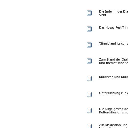
Die Inder in der Di
Sicht
Das Hosay-Fest Trini
'Girmit' and its con
Zum Stand der Oral
und thematische S
Kurdistan und Kurd
Untersuchung zur W
Die Kugelgestalt de
Kulturdiffusionism
Zur Diskussion übe