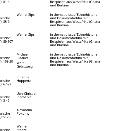
): 81-4,
Beispielen aus Westafrika (Ghana
und Burkina
Werner Zips
in thematic issue 'Ethnohistorie
orische
und Dokumentarfilm mit
): 85-7,
Beispielen aus Westafrika (Ghana
und Burkina
Werner Zips
in thematic issue 'Ethnohistorie
orische
und Dokumentarfilm mit
(): 89-107
Beispielen aus Westafrika (Ghana
und Burkina
Michael
in thematic issue 'Ethnohistorie
orische
Lidauer
und Dokumentarfilm mit
(): 109-20
Beispielen aus Westafrika (Ghana
Wolf
und Burkina
Grünzweig
Johanna
orische
Huppertz
(): 67-77
Uwe Christian
orische
Plachetka
(): 3-49
Alexandra
orische
Pokorny
(): 51-65
Werner
orische
Stenzel