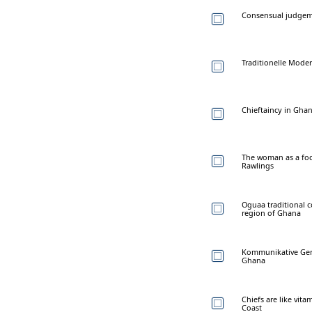
Consensual judgem
Traditionelle Mode
Chieftaincy in Gha
The woman as a foc
Rawlings
Oguaa traditional co
region of Ghana
Kommunikative Gerec
Ghana
Chiefs are like vita
Coast