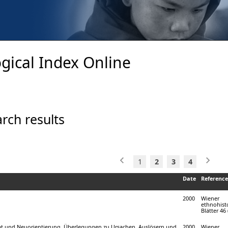
gical Index Online
rch results
1
2
3
4
Date
Reference
2000
Wiener
ethnohist
Blätter 46 (
aat und Neuorientierung. Überlegungen zu Ursachen, Auslösern und
2000
Wiener