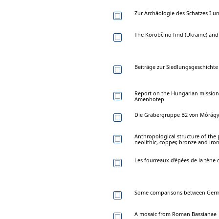
Zur Archäologie des Schatzes I u
The Korobčino find (Ukraine) an
Beiträge zur Siedlungsgeschichte 
Report on the Hungarian mission'
Amenhotep
Die Gräbergruppe B2 von Mórágy-
Anthropological structure of the 
neolithic, copper, bronze and iro
Les fourreaux d'épées de la tène
Some comparisons between Germa
A mosaic from Roman Bassianae