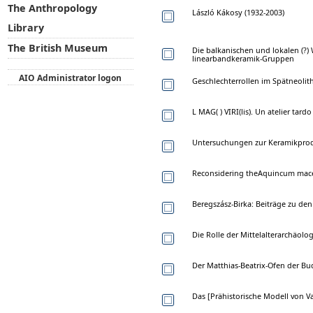
The Anthropology
László Kákosy (1932-2003)
Library
The British Museum
Die balkanischen und lokalen (?)
linearbandkeramik-Gruppen
AIO Administrator logon
Geschlechterrollen im Spätneolit
L MAG( ) VIRI(lis). Un atelier tardo
Untersuchungen zur Keramikprod
Reconsidering theAquincum macel
Beregszász-Birka: Beiträge zu de
Die Rolle der Mittelalterarchäol
Der Matthias-Beatrix-Ofen der Bud
Das [Prähistorische Modell von Va