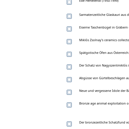
Ede Hertelendi (1950-1999)
Sarmatenzeitliche Glaskauri au
Eiserne Taschenbügel in Gräbern 
Miklós Zsolnay's ceramics collect
Spätgotische Öfen aus Österreich:
Der Schatz von Nagyszentmiklós 
Abgüsse von Gürtelbeschlägen au
Neue und vergessene Idole der B
Bronze age animal exploitation o
Der bronzezeitliche Schatzfund 