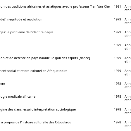
ion des traditions africaines et asiatiques avec le professeur Tran Van Khe
1981
Anna
ethn
de?: negritude et revolution
1979
Anna
ethn
ges: le probleme de l'identite negre
1979
Anna
ethn
1979
Anna
ethn
ion et de detente en pays baoule: le goli des esprits [dance]
1979
Anna
ethn
nt social et retard culturel en Afrique noire
1979
Anna
ethn
ere
1978
Anna
ethn
ogie medicale africaine
1978
Anna
ethn
igine des clans: essai d'interpretation sociologique
1978
Anna
ethn
re: a propos de l'histoire culturelle des Odjoukrou
1978
Anna
ethn