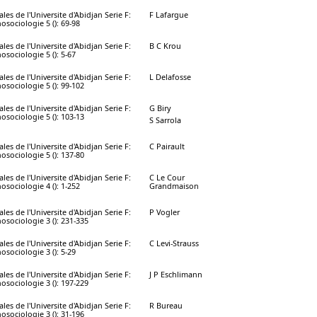
les de l'Universite d'Abidjan Serie F:
F Lafargue
osociologie 5 (): 69-98
les de l'Universite d'Abidjan Serie F:
B C Krou
osociologie 5 (): 5-67
les de l'Universite d'Abidjan Serie F:
L Delafosse
osociologie 5 (): 99-102
les de l'Universite d'Abidjan Serie F:
G Biry
osociologie 5 (): 103-13
S Sarrola
les de l'Universite d'Abidjan Serie F:
C Pairault
osociologie 5 (): 137-80
les de l'Universite d'Abidjan Serie F:
C Le Cour
osociologie 4 (): 1-252
Grandmaison
les de l'Universite d'Abidjan Serie F:
P Vogler
osociologie 3 (): 231-335
les de l'Universite d'Abidjan Serie F:
C Levi-Strauss
osociologie 3 (): 5-29
les de l'Universite d'Abidjan Serie F:
J P Eschlimann
osociologie 3 (): 197-229
les de l'Universite d'Abidjan Serie F:
R Bureau
osociologie 3 (): 31-196