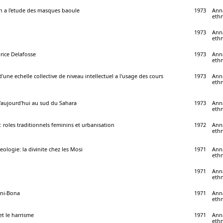
on a l'etude des masques baoule
1973
Anna
ethn
1973
Anna
ethn
rice Delafosse
1973
Anna
ethn
d'une echelle collective de niveau intellectuel a l'usage des cours
1973
Anna
ethn
aujourd'hui au sud du Sahara
1973
Anna
ethn
roles traditionnels feminins et urbanisation
1972
Anna
ethn
eologie: la divinite chez les Mosi
1971
Anna
ethn
1971
Anna
ethn
gni-Bona
1971
Anna
ethn
et le harrisme
1971
Anna
ethn