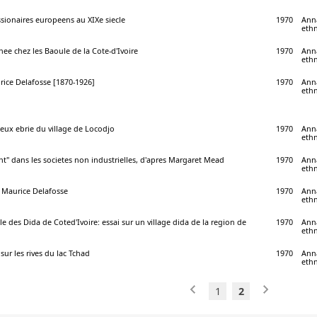
ssionaires europeens au XIXe siecle
1970
Anna
ethn
nee chez les Baoule de la Cote-d'Ivoire
1970
Anna
ethn
rice Delafosse [1870-1926]
1970
Anna
ethn
eux ebrie du village de Locodjo
1970
Anna
ethn
nt" dans les societes non industrielles, d'apres Margaret Mead
1970
Anna
ethn
r Maurice Delafosse
1970
Anna
ethn
le des Dida de Coted'Ivoire: essai sur un village dida de la region de
1970
Anna
ethn
sur les rives du lac Tchad
1970
Anna
ethn
1
2