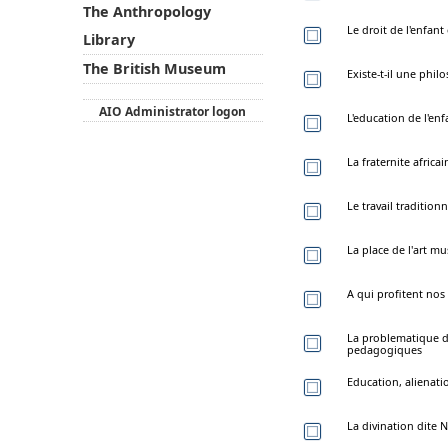
The Anthropology
Le droit de l'enfant
Library
The British Museum
Existe-t-il une phil
AIO Administrator logon
L'education de l'enf
La fraternite africa
Le travail traditio
La place de l'art mu
A qui profitent nos
La problematique de
pedagogiques
Education, alienati
La divination dite 