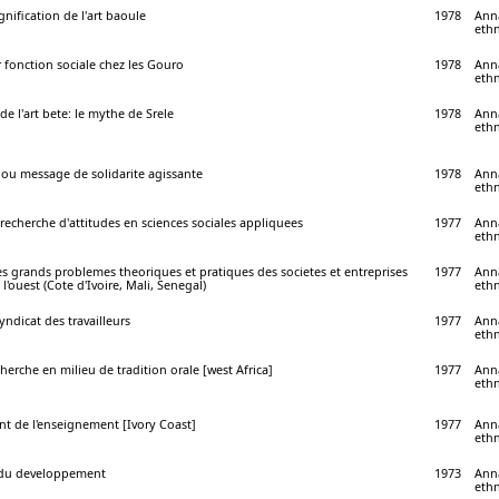
ignification de l'art baoule
1978
Anna
ethn
 fonction sociale chez les Gouro
1978
Anna
ethn
de l'art bete: le mythe de Srele
1978
Anna
ethn
 ou message de solidarite agissante
1978
Anna
ethn
a recherche d'attitudes en sciences sociales appliquees
1977
Anna
ethn
 grands problemes theoriques et pratiques des societes et entreprises
1977
Anna
 l'ouest (Cote d'Ivoire, Mali, Senegal)
ethn
syndicat des travailleurs
1977
Anna
ethn
herche en milieu de tradition orale [west Africa]
1977
Anna
ethn
nt de l'enseignement [Ivory Coast]
1977
Anna
ethn
 du developpement
1973
Anna
ethn