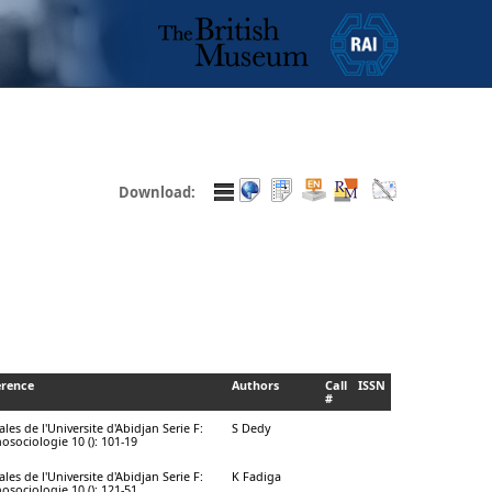
Download:
erence
Authors
Call
ISSN
#
les de l'Universite d'Abidjan Serie F:
S Dedy
osociologie 10 (): 101-19
les de l'Universite d'Abidjan Serie F:
K Fadiga
osociologie 10 (): 121-51