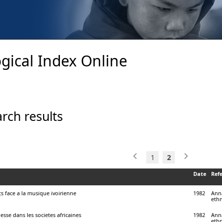
gical Index Online
rch results
1
2
Date
Ref
s face a la musique ivoirienne
1982
Anna
ethn
esse dans les societes africaines
1982
Anna
ethn