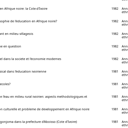
 en Afrique noire: la Cote-d'Ivoire
1982
Anna
ethn
osophie de l'education en Afrique noire?
1982
Anna
ethn
ant en milieu villageois
1982
Anna
ethn
ine en question
1982
Anna
ethn
nnel dans la societe et l'economie modernes
1982
Anna
ethn
sical dans l'education ivoirienne
1981
Anna
ethn
 ecoles?
1981
Anna
ethn
 l'eau en milieu rural ivoirien: aspects methodologiques et
1981
Anna
ethn
on culturelle et probleme de developpement en Afrique noire
1981
Anna
ethn
Ngonjoma dans la prefecture d'Aboisso (Cote d'Ivoire)
1981
Anna
ethn