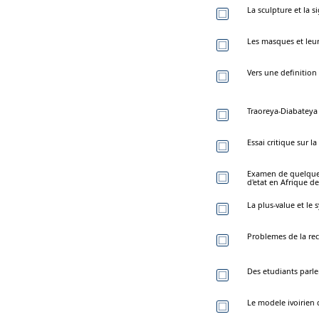
La sculpture et la s
Les masques et leur
Vers une definition 
Traoreya-Diabateya
Essai critique sur l
Examen de quelques
d'etat en Afrique de
La plus-value et le 
Problemes de la rec
Des etudiants parle
Le modele ivoirien